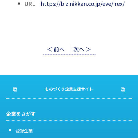
URL
https://biz.nikkan.co.jp/eve/irex/
投
＜ 前へ
次へ ＞
稿
ナ
ビ
ものづくり企業支援サイト
ゲ
ー
企業をさがす
シ
登録企業
ョ