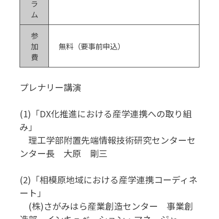
ラ
ム
参
加
無料（要事前申込）
費
プレナリー講演
(1)「DX化推進における産学連携への取り組
み」
理工学部附置先端情報技術研究センターセ
ンター長 大原 剛三
(2)「相模原地域における産学連携コーディネ
ート」
(株)さがみはら産業創造センター 事業創