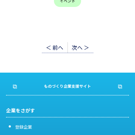
イベント
投
＜ 前へ
次へ ＞
稿
ナ
ビ
ものづくり企業支援サイト
ゲ
ー
企業をさがす
シ
登録企業
ョ