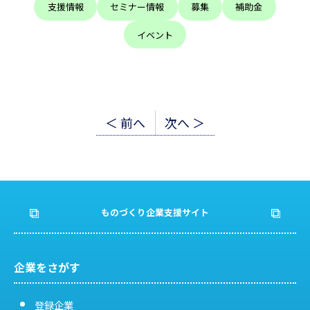
支援情報
セミナー情報
募集
補助金
イベント
投
＜ 前へ
次へ ＞
稿
ナ
ビ
ものづくり企業支援サイト
ゲ
ー
企業をさがす
シ
登録企業