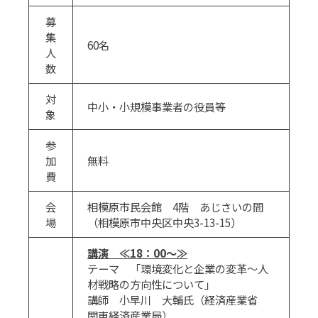
募
集
60名
人
数
対
中小・小規模事業者の役員等
象
参
加
無料
費
会
相模原市民会館 4階 あじさいの間
場
（相模原市中央区中央3-13-15）
講演 ≪18：00～≫
テーマ 「環境変化と企業の変革～人
材戦略の方向性について」
講師 小早川 大輔氏（経済産業省
関東経済産業局）