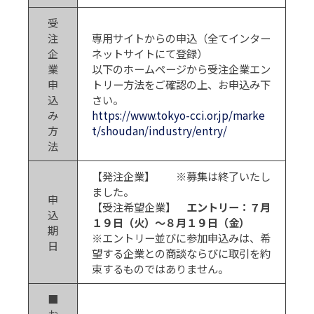
受
注
専用サイトからの申込（全てインター
企
ネットサイトにて登録）
業
以下のホームページから受注企業エン
申
トリー方法をご確認の上、お申込み下
込
さい。
み
https://www.tokyo-cci.or.jp/marke
方
t/shoudan/industry/entry/
法
【発注企業】 ※募集は終了いたし
ました。
申
【受注希望企業】
エントリー：７月
込
１９日（火）～８月１９日（金）
期
※エントリー並びに参加申込みは、希
日
望する企業との商談ならびに取引を約
束するものではありません。
■
お