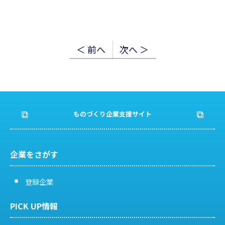
投
＜ 前へ
次へ ＞
稿
ナ
ビ
ものづくり企業支援サイト
ゲ
ー
企業をさがす
シ
登録企業
ョ
PICK UP情報
ン