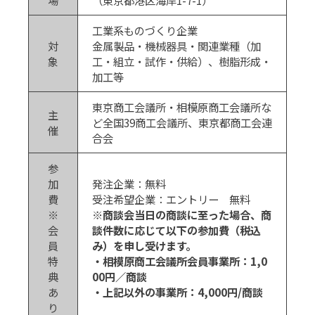
工業系ものづくり企業
対
金属製品・機械器具・関連業種（加
象
工・組立・試作・供給）、樹脂形成・
加工等
東京商工会議所・相模原商工会議所な
主
ど全国39商工会議所、東京都商工会連
催
合会
参
加
発注企業：無料
費
受注希望企業：エントリー 無料
※
※商談会当日の商談に至った場合、商
会
談件数に応じて以下の参加費（税込
員
み）を申し受けます。
特
・相模原商工会議所会員事業所：1,0
典
00円／商談
あ
・上記以外の事業所：4,000円/商談
り