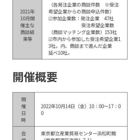
（各発注企業の商談件数 ※受注
2021年
希望企業からの商談申込件数）
10月開
☑参加企業数：発注企業 47社
催主な
受注希望企業数
商談結
（商談マッチング企業数）153社
果等
☑市内から参加した受注希望企業1
3社。内、商談まで進んだ企業
延べ10社。
開催概要
開
催
2022年10月14日（金）10：00～17：0
日
0
時
会
東京都立産業貿易センター浜松町館
場
（東京都港区海岸1-7-1）