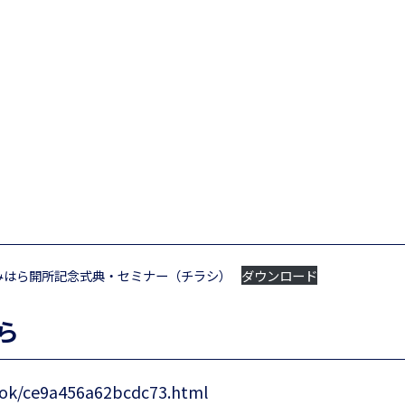
みはら開所記念式典・セミナー（チラシ）
ダウンロード
ら
/yok/ce9a456a62bcdc73.html