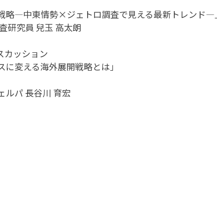
戦略―中東情勢×ジェトロ調査で見える最新トレンド―
査研究員 兒玉 高太朗
ィスカッション
スに変える海外展開戦略とは」
ルパ 長谷川 育宏