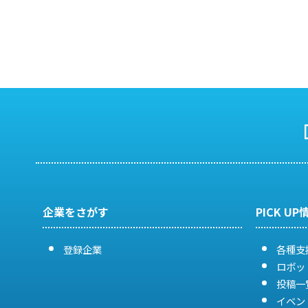
投
稿
ナ
ビ
ゲ
ー
シ
企業をさがす
PICK UP
ョ
ン
登録企業
各種支
ロボッ
投稿一
イベン