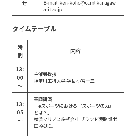
せ
E-mail: ken-koho@ccml.kanagaw
a-it.ac.jp
タイムテーブル
時
内容
間
13:
主催者挨拶
00
神奈川工科大学 学長 小宮一三
～
基調講演
13:
「eスポーツにおける『スポーツの力』
05
とは？」
横浜マリノス株式会社 ブランド戦略部 武
～
田 裕迪氏