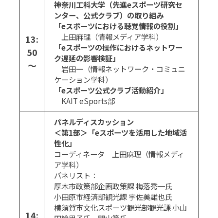
神奈川工科大学（先進eスポーツ研究セ
ンター、公式クラブ）の取り組み
「eスポーツにおける聴覚情報の役割」
上田麻理（情報メディア学科）
13:
「eスポーツの操作におけるネットワー
50
ク遅延の影響検証」
～
岩田一（情報ネットワーク・コミュニ
ケーション学科）
「eスポーツ公式クラブ活動紹介」
KAIT eSports部
パネルディスカッション
＜第1部＞「eスポーツを活用した地域活
性化」
コーディネータ 上田麻理（情報メディ
ア学科）
パネリスト：
厚木市政策部企画政策課 梅落秀一氏
小田原市経済部観光課 宇佐美雄也氏
横須賀市文化スポーツ観光部観光課 小山
14: