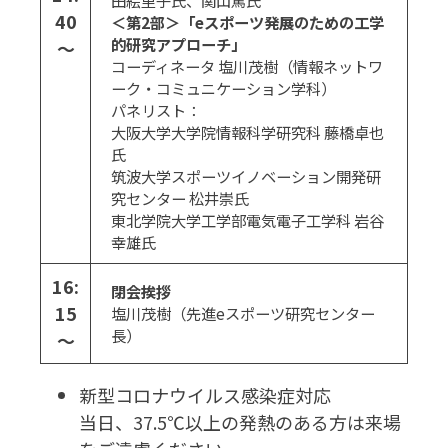
田絵里子氏、関山篤氏
40
＜第2部＞「eスポーツ発展のための工学
的研究アプローチ」
～
コーディネータ 塩川茂樹（情報ネットワ
ーク・コミュニケーション学科）
パネリスト：
大阪大学大学院情報科学研究科 藤橋卓也
氏
筑波大学スポーツイノベーション開発研
究センター 松井崇氏
東北学院大学工学部電気電子工学科 岩谷
幸雄氏
16:
閉会挨拶
15
塩川茂樹（先進eスポーツ研究センター
長）
～
新型コロナウイルス感染症対応
当日、37.5℃以上の発熱のある方は来場