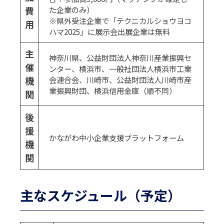
費
た企業のみ）
※県外受注企業で「テクニカルショウヨコ
用
ハマ2025」に展示会出展企業は無料
主
神奈川県、公益財団法人神奈川産業振興セ
催
ンター、横浜市、一般社団法人横浜市工業
機
会連合会、川崎市、公益財団法人川崎市産
業振興財団、横浜信用金庫（順不同）
関
後
援
かながわ中小企業支援プラットフォーム
機
関
主なスケジュール（予定）