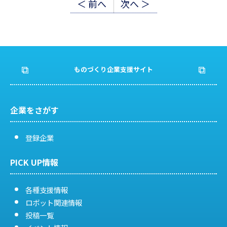
投
＜ 前へ
次へ ＞
稿
ナ
ビ
ものづくり企業支援サイト
ゲ
ー
企業をさがす
シ
登録企業
ョ
PICK UP情報
ン
各種支援情報
ロボット関連情報
投稿一覧