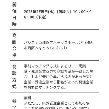
開
催
2025年2月5日(水)［商談会］10：00 ～1
日
6：00（予定）
時
商
談
パシフィコ横浜アネックスホール2F（横浜
会
市西区みなとみらい1-1-1）
場
事前マッチング方式によるリアル商談
商
受・発注企業双方で商談希望が一致した場
談
合、および発注企業から指名があった受注
方
企業、受注企業から指名があった発注企業
式
を対象にマッチングする。
無料
参
※ただし、県外受注企業として参加の場
加
合：参加費5,000円（マッチングが確定し