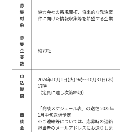
募
集
協力会社の新規開拓、将来的な発注案
対
件に向けた情報収集等を希望する企業
象
募
集
企
約70社
業
数
申
2024年10月1日(火) 9時～10月31日(木)
込
17時
期
（定員に達し次第締切）
間
「商談スケジュール表」の送信 2025年
商
1月中旬送信予定
談
※ご連絡等については、応募時の連絡
会
担当者のメールアドレスにお送りしま