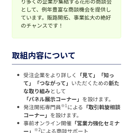
り多くの企業が集結する花形の商談会
として、例年豊富な商談機会を提供し
ています。販路開拓、事業拡大の絶好
のチャンスです！
取組内容について
受注企業をより詳しく
「見て」「知っ
て」「つながって」
いただくための
新た
な取り組み
として
「パネル展示コーナー」
を設けます。
※1
発注開拓専門員
による
「取引斡旋相談
コーナー」
を設けます。
事前オンライン開催
「営業力強化セミナ
※2
ー」
による商談サポート