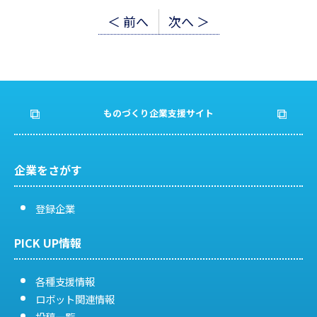
投
＜ 前へ
次へ ＞
稿
ナ
ビ
ものづくり企業支援サイト
ゲ
ー
企業をさがす
シ
登録企業
ョ
PICK UP情報
ン
各種支援情報
ロボット関連情報
投稿一覧