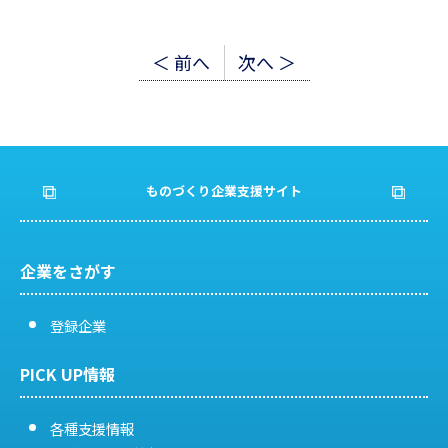
投
＜ 前へ
次へ ＞
稿
ナ
ビ
ものづくり企業支援サイト
ゲ
ー
企業をさがす
シ
登録企業
ョ
PICK UP情報
ン
各種支援情報