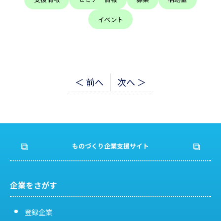
イベント
投
＜ 前へ
次へ ＞
稿
ナ
ビ
ものづくり企業支援サイト
ゲ
ー
企業をさがす
シ
登録企業
ョ