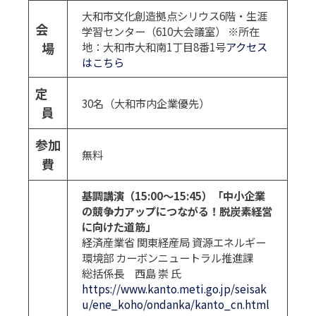
大和市文化創造拠点シリウス6階・生涯
会
学習センター（610大会議室） ※所在
場
地：大和市大和南1丁目8番1号
アクセス
はこちら
定
30名（大和市内企業優先）
員
参加
無料
費
基調講演（15:00～15:45）「中小企業
の競争力アップにつながる！脱炭素経営
に向けた道筋」
経済産業省 関東経産局 資源エネルギー
環境部 カーボンニュートラル推進課
総括係長 西島 崇 氏
https://www.kanto.meti.go.jp/seisak
u/ene_koho/ondanka/kanto_cn.html