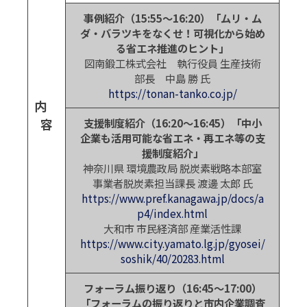
事例紹介（15:55～16:20）「ムリ・ム
ダ・バラツキをなくせ！可視化から始め
る省エネ推進のヒント」
図南鍛工株式会社 執行役員 生産技術
部長 中島 勝 氏
https://tonan-tanko.co.jp/
内
容
支援制度紹介（16:20～16:45）「中小
企業も活用可能な省エネ・再エネ等の支
援制度紹介」
神奈川県 環境農政局 脱炭素戦略本部室
事業者脱炭素担当課長 渡邊 太郎 氏
https://www.pref.kanagawa.jp/docs/a
p4/index.html
大和市 市民経済部 産業活性課
https://www.city.yamato.lg.jp/gyosei/
soshik/40/20283.html
フォーラム振り返り（16:45～17:00）
「フォーラムの振り返りと市内企業調査