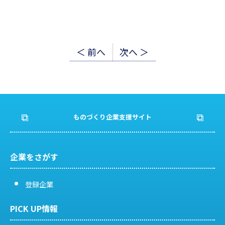
投
＜ 前へ
次へ ＞
稿
ナ
ビ
ものづくり企業支援サイト
ゲ
ー
企業をさがす
シ
登録企業
ョ
PICK UP情報
ン