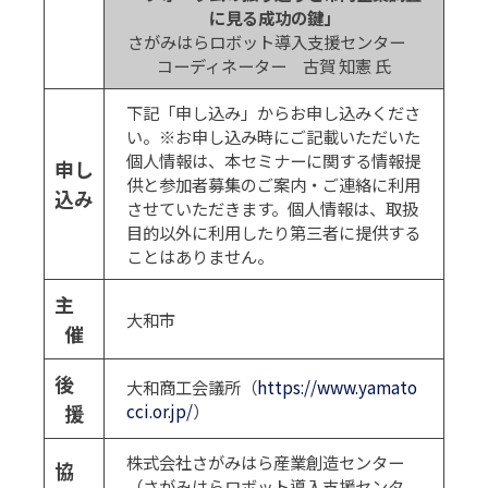
に見る成功の鍵」
さがみはらロボット導入支援センター
コーディネーター 古賀 知憲 氏
下記「申し込み」からお申し込みくださ
い。※お申し込み時にご記載いただいた
個人情報は、本セミナーに関する情報提
申し
供と参加者募集のご案内・ご連絡に利用
込み
させていただきます。個人情報は、取扱
目的以外に利用したり第三者に提供する
ことはありません。
主
大和市
催
後
大和商工会議所（
https://www.yamato
援
cci.or.jp/
）
株式会社さがみはら産業創造センター
協
（さがみはらロボット導入支援センタ