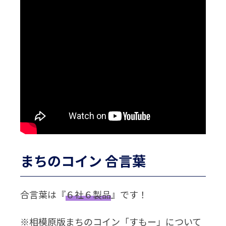
まちのコイン 合言葉
合言葉は『
６社６製品
』です！
※相模原版まちのコイン「すもー」について