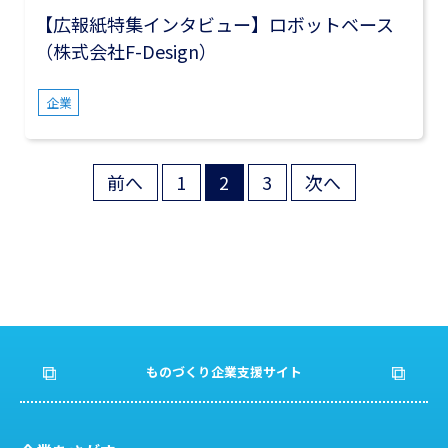
【広報紙特集インタビュー】ロボットベース
（株式会社F-Design）
企業
前へ
1
2
3
次へ
投
稿
の
ペ
ー
ものづくり企業支援サイト
ジ
送