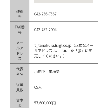
連絡
042-756-7567
先
FAX番
042-752-2004
号
メー
t_tanokura▲rgl.co.jp（正式なメー
ルア
ルアドレスは、「▲」を「@」に変
ドレ
更してください。）
ス
代表
小田中 奈穂美
者名
従業
65人
員数
資本
57,600,000円
金