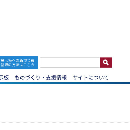
掲示板への新規会員
その他の製造業(看板・標識機製造業
登録の方法はこちら
示板
ものづくり・支援情報
サイトについて