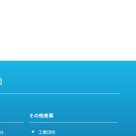
その他産業
は
工業団地