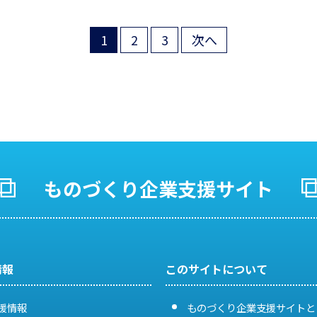
1
2
3
次へ
投
稿
の
ペ
ー
ものづくり企業支援サイト
ジ
送
り
情報
このサイトについて
援情報
ものづくり企業支援サイトと