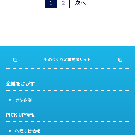
1
2
次へ
投
稿
の
ペ
ー
ものづくり企業支援サイト
ジ
送
企業をさがす
り
登録企業
PICK UP情報
各種支援情報