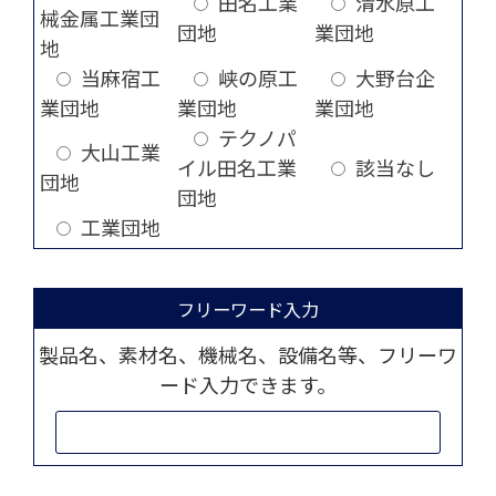
田名工業
清水原工
械金属工業団
団地
業団地
地
当麻宿工
峡の原工
大野台企
業団地
業団地
業団地
テクノパ
大山工業
イル田名工業
該当なし
団地
団地
工業団地
フリーワード入力
製品名、素材名、機械名、設備名等、フリーワ
ード入力できます。