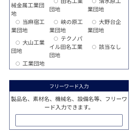
田名工業
清水原工
械金属工業団
団地
業団地
地
当麻宿工
峡の原工
大野台企
業団地
業団地
業団地
テクノパ
大山工業
イル田名工業
該当なし
団地
団地
工業団地
フリーワード入力
製品名、素材名、機械名、設備名等、フリーワ
ード入力できます。