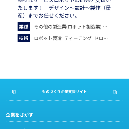
たします！ デザイン〜設計〜製作（量
産）までお任せください。
業種
その他の製造業(ロボット製造業)
はん用機械
技術
ロボット製造
ティーチング
ドローン
情報処
ものづくり企業支援サイト
企業をさがす