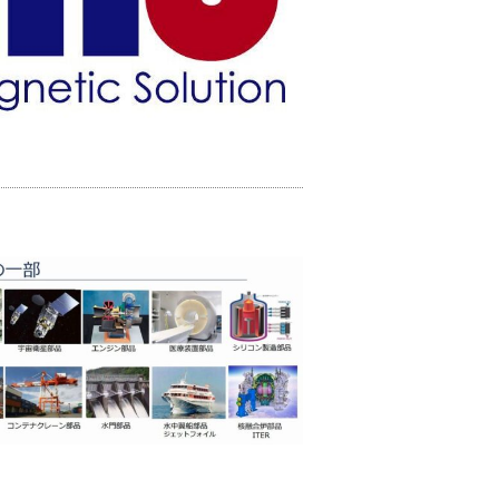
器具製造業
プラスチック製品製造業
化学工業
印刷・同関連
刷
曲げ
木工
板金
精密加工・特殊加工
紙加工
組立・配線
特殊加工
組立・配線
製缶
試作
鋳造
PC制御
切削
研削
研