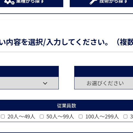
業種から探す
技術から探す
い内容を選択/入力してください。（複
従業員数
20人～49人
50人～99人
100人～299人
3