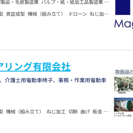
同製品・毛皮製造業
バルプ・紙・紙加工品製造業
はん用機械
型
真空成型
機械（組み立て）
ドローン
ねじ加工
切断
印
アリング有限会社
、介護士用電動車椅子、事務・作業用電動車
型
機械（組み立て）
ねじ加工
切断
曲げ
板金
精密加工・