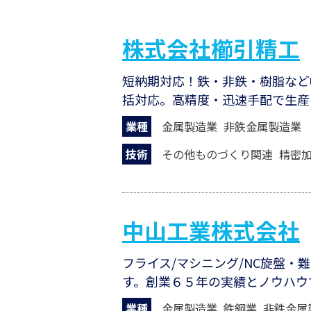
株式会社櫛引精工
短納期対応！鉄・非鉄・樹脂など
括対応。高精度・迅速手配で生産
業種
金属製造業
非鉄金属製造業
技術
その他ものづくり関連
精密
中山工業株式会社
フライス/マシニング/NC旋盤
す。創業６５年の実績とノウハウ
業種
金属製造業
鉄鋼業
非鉄金属