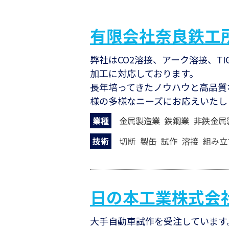
有限会社奈良鉄工
弊社はCO2溶接、アーク溶接、T
加工に対応しております。
長年培ってきたノウハウと高品質
様の多様なニーズにお応えいたし
業種
金属製造業
鉄鋼業
非鉄金属
技術
切断
製缶
試作
溶接
組み立
日の本工業株式会
⼤⼿⾃動⾞試作を受注しています