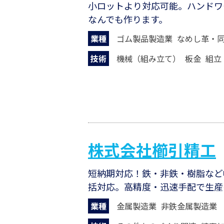
⼩ロットより対応可能。ハンドワ
なんでも作ります。
業種
ゴム製品製造業
なめし革・
技術
機械（組み立て）
板金
組立
株式会社櫛引精工
短納期対応！鉄・非鉄・樹脂など
括対応。高精度・迅速手配で生産
業種
金属製造業
非鉄金属製造業