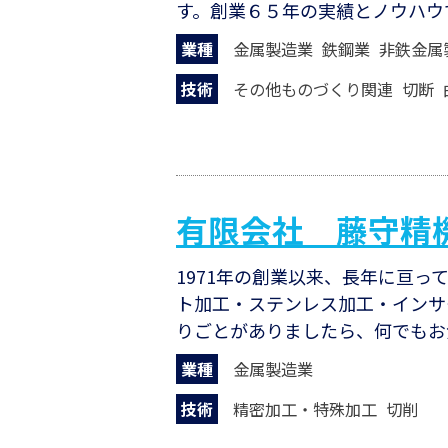
す。創業６５年の実績とノウハウ
業種
金属製造業
鉄鋼業
非鉄金属
技術
その他ものづくり関連
切断
有限会社 藤守精
1971年の創業以来、長年に亘
ト加工・ステンレス加工・インサ
りごとがありましたら、何でもお
業種
金属製造業
技術
精密加工・特殊加工
切削