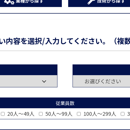
業種から探す
技術から探す
い内容を選択/入力してください。（複
従業員数
20人～49人
50人～99人
100人～299人
3